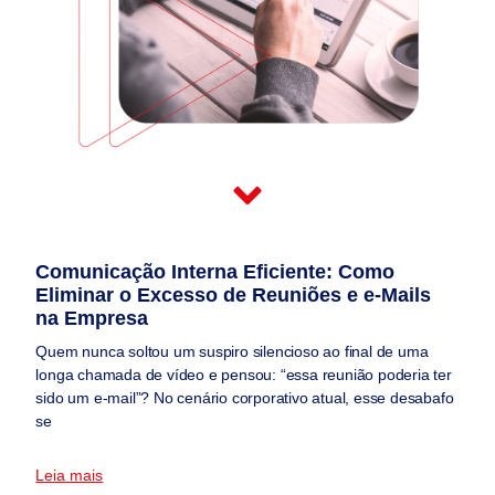
P
P
Comunicação Interna Eficiente: Como
Á
Á
Eliminar o Excesso de Reuniões e e-Mails
G
G
na Empresa
I
I
N
N
Quem nunca soltou um suspiro silencioso ao final de uma
A
A
longa chamada de vídeo e pensou: “essa reunião poderia ter
sido um e-mail”? No cenário corporativo atual, esse desabafo
se
Leia mais