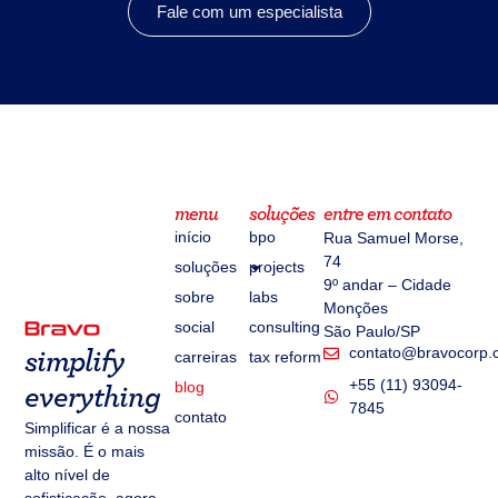
Fale com um especialista
menu
soluções
entre em contato
início
bpo
Rua Samuel Morse,
74
soluções
projects
9º andar – Cidade
sobre
labs
Monções
social
consulting
São Paulo/SP
contato@bravocorp.
simplify
carreiras
tax reform
+55 (11) 93094-
blog
everything
7845
contato
Simplificar é a nossa
missão. É o mais
alto nível de
sofisticação, agora,